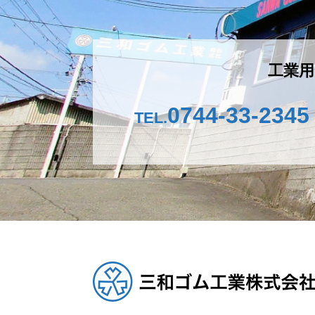
ー
シ
工業用
ョ
ン
0744-33-2345
TEL.