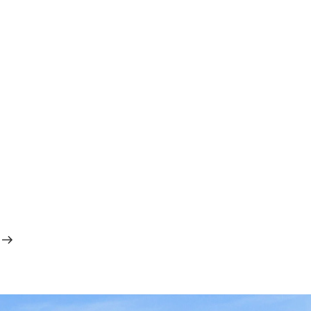
次
の
投
稿