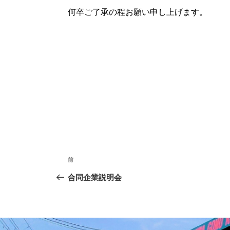
何卒ご了承の程お願い申し上げます。
投
前
前
稿
の
合同企業説明会
ナ
投
稿
ビ
ゲ