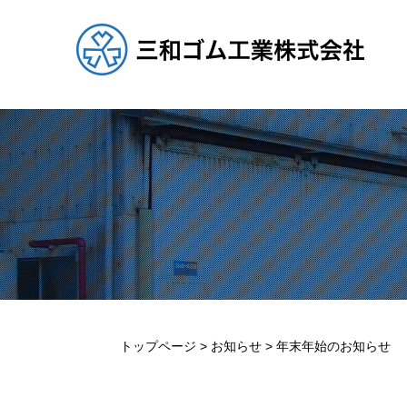
コ
ン
テ
ン
ツ
へ
ス
キ
ッ
プ
トップページ
>
お知らせ
>
年末年始のお知らせ